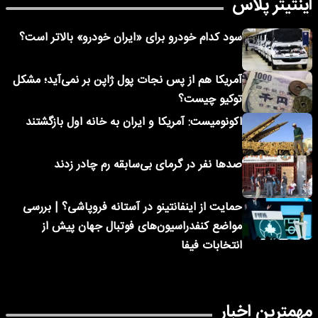
اینتیتر پلاس
سود کدام خودرو برای «ایران خودرو» بالاتر است؟
آمریکا هم از پس نجات پول ژاپن بر نمی‌آید؛ مشکل
توکیو چیست؟
اکونومیست: آمریکا و ایران به خانه اول بازگشتند
صدها نفر در گرمای بی‌سابقه رم چادر زدند
حمایت از اینفانتینو در آستانه فروپاشی؟ | بررسی
مواضع کنفدراسیون‌های فوتبال جهان پیش از
انتخابات فیفا
مهمترین اخبار