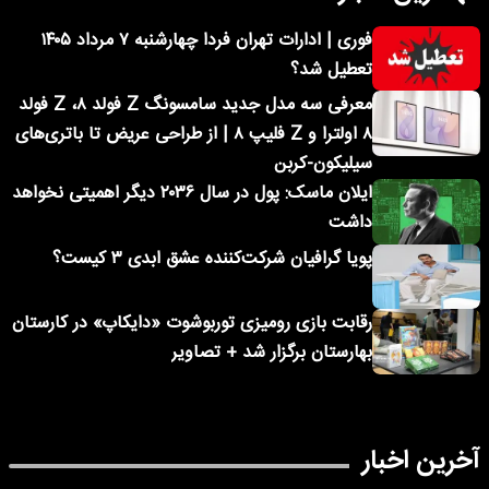
فوری | ادارات تهران فردا چهارشنبه ۷ مرداد ۱۴۰۵
تعطیل شد؟
معرفی سه مدل جدید سامسونگ Z فولد ۸، Z فولد
۸ اولترا و Z فلیپ ۸ | از طراحی عریض تا باتری‌های
سیلیکون-کربن
ایلان ماسک: پول در سال ۲۰۳۶ دیگر اهمیتی نخواهد
داشت
پویا گرافیان شرکت‌کننده عشق ابدی ۳ کیست؟
رقابت بازی رومیزی توربوشوت «دایکاپ» در کارستان
بهارستان برگزار شد + تصاویر
آخرین اخبار