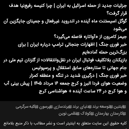
جزئیات جدید از حمله اسرائیل به ایران | چرا کنیسه رفیع‌نیا هدف
قرار گرفت؟
گوگل اسیستنت ماه آینده در اندروید غیرفعال و جمینای جایگزین آن
می‌شود
جیمز کامرون از «آواتار» فاصله می‌گیرد؟
خبر فوری جنگ | اظهارات جنجالی ترامپ درباره ایران | برای
بزرگ‌ترین حمله آماده‌ایم
بازیکنان بلاتکلیف فوتبال ایران در نقل‌وانتقالات؛ از گلزنان تیم ملی در
جام جهانی تا ستاره‌های سابق استقلال و پرسپولیس
خبر فوری جنگ | درگیری شدید در تنگه و منطقه کمزار
وضعیت هوای فردا البرز و کرج جمعه ۱۶ مرداد ۱۴۰۵ | پیش بینی آب
و هوا کرج در ۲۴ ساعت آینده + هواشناسی کرج
اینتین
توسعه برند
دنیای برند
برندسازی
پرسون
کلبه سرگرمی
کارستان بهارستان
کولاک
نظمی نوین
کلیه حقوق این سایت متعلق به اینتیتر است و نشر مطالب با ذکر منبع بلامانع