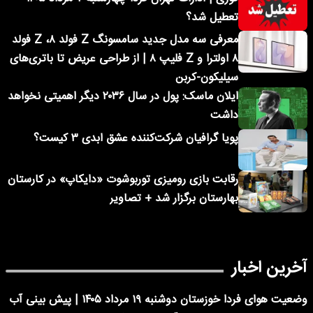
تعطیل شد؟
معرفی سه مدل جدید سامسونگ Z فولد ۸، Z فولد
۸ اولترا و Z فلیپ ۸ | از طراحی عریض تا باتری‌های
سیلیکون-کربن
ایلان ماسک: پول در سال ۲۰۳۶ دیگر اهمیتی نخواهد
داشت
پویا گرافیان شرکت‌کننده عشق ابدی ۳ کیست؟
رقابت بازی رومیزی توربوشوت «دایکاپ» در کارستان
بهارستان برگزار شد + تصاویر
آخرین اخبار
وضعیت هوای فردا خوزستان دوشنبه ۱۹ مرداد ۱۴۰۵ | پیش بینی آب