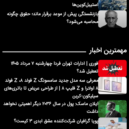
استیبل‌کوین‌ها
بازنشستگی پیش از موعد برقرار ماند؛ حقوق چگونه
محاسبه می‌شود؟
مهمترین اخبار
فوری | ادارات تهران فردا چهارشنبه ۷ مرداد ۱۴۰۵
تعطیل شد؟
معرفی سه مدل جدید سامسونگ Z فولد ۸، Z فولد
۸ اولترا و Z فلیپ ۸ | از طراحی عریض تا باتری‌های
سیلیکون-کربن
ایلان ماسک: پول در سال ۲۰۳۶ دیگر اهمیتی نخواهد
داشت
پویا گرافیان شرکت‌کننده عشق ابدی ۳ کیست؟