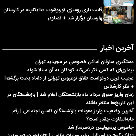
رقابت بازی رومیزی توربوشوت «دایکاپ» در کارستان
بهارستان برگزار شد + تصاویر
آخرین اخبار
دستگیری سارقان اماکن خصوصی در مجیدیه تهران
بیماری‌ای که کسی فکر نمی‌کند کودکان به آن مبتلا شوند
عجیب ترین درخواست طلاق نوعروس تهرانی از داماد بخت برگشته!
+ نظر کارشناس
زمان واریز حقوق مرداد ماه بازنشستگان اعلام شد | بازنشستگان در
این تاریخ‌ها منتظر باشند
آخرین وضعیت واریز معوقات بازنشستگان تامین اجتماعی | رقم
مابه‌التفاوت چقدر است؟
جاسوس پرسپولیس دردسرساز شد
تدارک گسترده اسرائیل برای عملیات نظامی | نتانیاهو دستور جدید