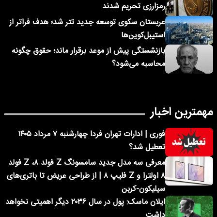
رمزارزی تحریم شدند
عربستان سکوی توسعه جدید تتر شد؛ هدف فراتر از
استیبل‌کوین‌ها
بازنشستگی پیش از موعد برقرار ماند؛ حقوق چگونه
محاسبه می‌شود؟
مهمترین اخبار
فوری | ادارات تهران فردا چهارشنبه ۷ مرداد ۱۴۰۵
تعطیل شد؟
معرفی سه مدل جدید سامسونگ Z فولد ۸، Z فولد
۸ اولترا و Z فلیپ ۸ | از طراحی عریض تا باتری‌های
سیلیکون-کربن
ایلان ماسک: پول در سال ۲۰۳۶ دیگر اهمیتی نخواهد
داشت