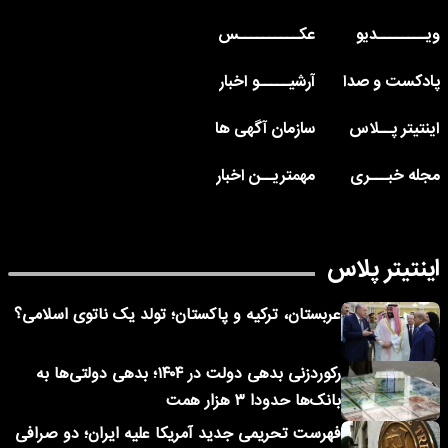
ویــــــــدیو
عکــــــــــس
پادکست و صدا
آرشیـــــو اخبار
اینتیتر پــلاس
سازمان آگهی ها
مجله خبـــری
مهمتریــن اخبار
اینتیتر پلاس
عربستان، ترکیه و پاکستان؛ تولد یک ناتوی اسلامی؟
رکوردزنی بدهی دولت در ۱۴۰۴؛ بدهی دولتی‌ها به
بانک‌ها حدودا ۳ هزار همت
فهرست تحریمی جدید آمریکا علیه ایران؛ دو صرافی