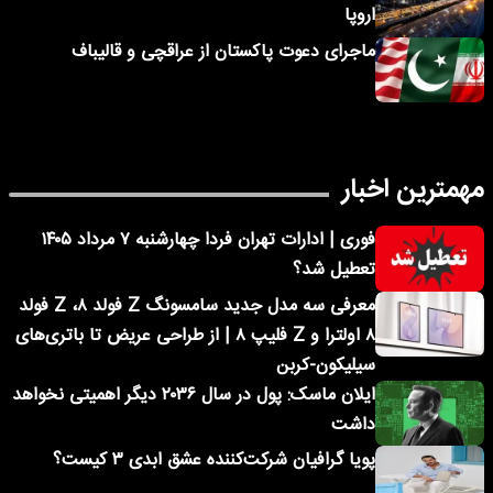
اروپا
ماجرای دعوت پاکستان از عراقچی و قالیباف
مهمترین اخبار
فوری | ادارات تهران فردا چهارشنبه ۷ مرداد ۱۴۰۵
تعطیل شد؟
معرفی سه مدل جدید سامسونگ Z فولد ۸، Z فولد
۸ اولترا و Z فلیپ ۸ | از طراحی عریض تا باتری‌های
سیلیکون-کربن
ایلان ماسک: پول در سال ۲۰۳۶ دیگر اهمیتی نخواهد
داشت
پویا گرافیان شرکت‌کننده عشق ابدی ۳ کیست؟