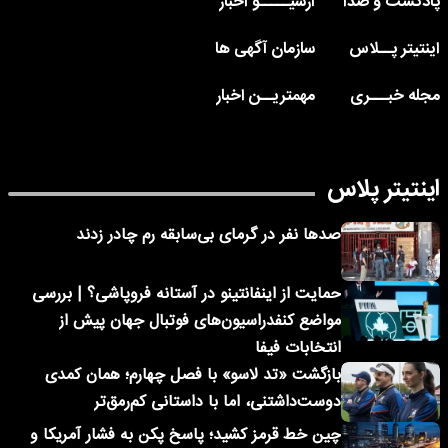
پادکست و صدا
آرشیـــــو اخبار
اینتیتر پــلاس
سازمان آگهی ها
مجله خبـــری
مهمتریــن اخبار
اینتیتر پلاس
صدها نفر در گرمای بی‌سابقه رم چادر زدند
حمایت از اینفانتینو در آستانه فروپاشی؟ | بررسی
مواضع کنفدراسیون‌های فوتبال جهان پیش از
انتخابات فیفا
بازگشت «تد لاسو» با فصل چهارم؛ همان کمدی
دوست‌داشتنی، اما با داستانی کم‌رمق‌تر
چین خط قرمز کشید؛ پاسخ پکن به فشار آمریکا و