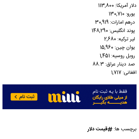
دلار آمریکا: 113,800
‌ یورو: 130,710
‌ درهم امارات: 30,919
‌ پوند انگلیس: 148,290
لیر ترکیه: 2,680
‌ یوان چین: 15,960
روبل روسیه: 1,451
صد دینار عراق: 88.3
افغانی: 1,717
برچسب ها:
قیمت دلار