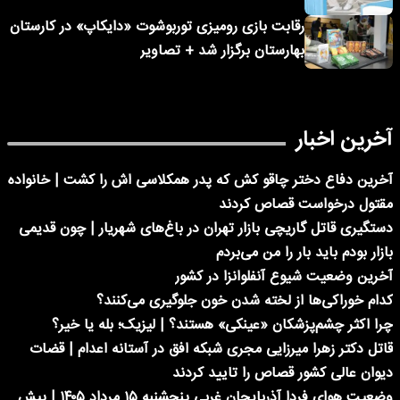
رقابت بازی رومیزی توربوشوت «دایکاپ» در کارستان
بهارستان برگزار شد + تصاویر
آخرین اخبار
آخرین دفاع دختر چاقو کش که پدر همکلاسی اش را کشت | خانواده
مقتول درخواست قصاص کردند
دستگیری قاتل گاریچی بازار تهران در باغ‌های شهریار | چون قدیمی
بازار بودم باید بار را من می‌بردم
آخرین وضعیت شیوع آنفلوانزا در کشور
کدام خوراکی‌ها از لخته شدن خون جلوگیری می‌کنند؟
چرا اکثر چشم‌پزشکان «عینکی» هستند؟ | لیزیک؛ بله یا خیر؟
قاتل دکتر زهرا میرزایی مجری شبکه افق در آستانه اعدام | قضات
دیوان عالی کشور قصاص را تایید کردند
وضعیت هوای فردا آذربایجان غربی پنجشنبه ۱۵ مرداد ۱۴۰۵ | پیش