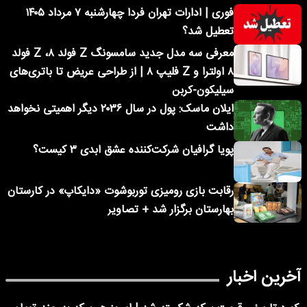
فوری | ادارات تهران فردا چهارشنبه ۷ مرداد ۱۴۰۵
تعطیل شد؟
معرفی سه مدل جدید سامسونگ Z فولد ۸، Z فولد
۸ اولترا و Z فلیپ ۸ | از طراحی عریض تا باتری‌های
سیلیکون-کربن
ایلان ماسک: پول در سال ۲۰۳۶ دیگر اهمیتی نخواهد
داشت
پویا گرافیان شرکت‌کننده عشق ابدی ۳ کیست؟
رقابت بازی رومیزی توربوشوت «دایکاپ» در کارستان
بهارستان برگزار شد + تصاویر
آخرین اخبار