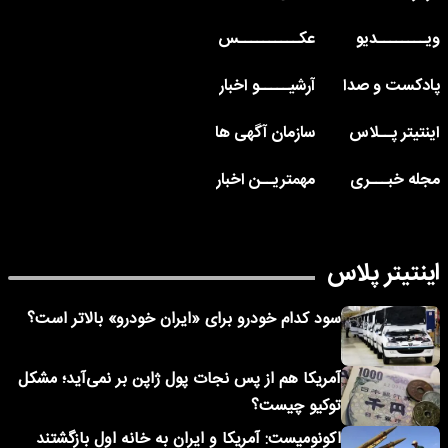
ویــــــــدیو
عکــــــــــس
پادکست و صدا
آرشیـــــو اخبار
اینتیتر پــلاس
سازمان آگهی ها
مجله خبـــری
مهمتریــن اخبار
اینتیتر پلاس
سود کدام خودرو برای «ایران خودرو» بالاتر است؟
آمریکا هم از پس نجات پول ژاپن بر نمی‌آید؛ مشکل
توکیو چیست؟
اکونومیست: آمریکا و ایران به خانه اول بازگشتند