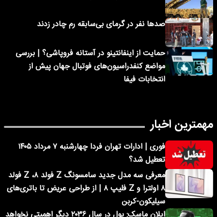
صدها نفر در گرمای بی‌سابقه رم چادر زدند
حمایت از اینفانتینو در آستانه فروپاشی؟ | بررسی
مواضع کنفدراسیون‌های فوتبال جهان پیش از
انتخابات فیفا
مهمترین اخبار
فوری | ادارات تهران فردا چهارشنبه ۷ مرداد ۱۴۰۵
تعطیل شد؟
معرفی سه مدل جدید سامسونگ Z فولد ۸، Z فولد
۸ اولترا و Z فلیپ ۸ | از طراحی عریض تا باتری‌های
سیلیکون-کربن
ایلان ماسک: پول در سال ۲۰۳۶ دیگر اهمیتی نخواهد