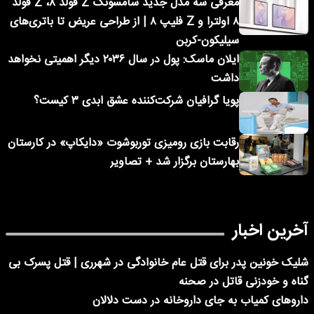
معرفی سه مدل جدید سامسونگ Z فولد ۸، Z فولد
۸ اولترا و Z فلیپ ۸ | از طراحی عریض تا باتری‌های
سیلیکون-کربن
ایلان ماسک: پول در سال ۲۰۳۶ دیگر اهمیتی نخواهد
داشت
پویا گرافیان شرکت‌کننده عشق ابدی ۳ کیست؟
رقابت بازی رومیزی توربوشوت «دایکاپ» در کارستان
بهارستان برگزار شد + تصاویر
آخرین اخبار
شلیک خونین پدر برای قتل عام خانوادگی در شهرری | قتل پسرک بی
گناه و خودزنی قاتل در صحنه
داروهای کمیاب به جای داروخانه در دست دلالان