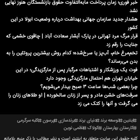
خبر فوری؛ زمان پرداخت مابه‌التفاوت حقوق بازنشستگان هنوز نهایی
نشد
هشدار جدید سازمان جهانی بهداشت درباره وضعیت ابولا در این
کشور
قرار مرگ مرد تهرانی در پارک آبشار سعادت آباد | چاقوی خشمی که
جنایت را رقم زد
تخم‌مرغ خام، آب‌پز یا سرخ‌شده؛ کدام روش بیشترین پروتئین را به
بدن می‌رساند؟
فوت یک ورزشکار و اشتباهات مرگبار پس از مارگزیدگی؛ در این
خیابان تهران هم احتمال مارگزیدگی وجود دارد
چرا بعضی شب‌ها ساعت ۳ صبح بیدار می‌شویم؟
سرقت‌های خشن مادر و پسر از زنان سالخورده | او طلاهای زنان را
می گرفت و آنها را کتک می زد
اینتین
توسعه برند
دنیای برند
برندسازی
پرسون
کلبه سرگرمی
کارستان بهارستان
کولاک
نظمی نوین
کلیه حقوق این سایت متعلق به اینتیتر است و نشر مطالب با ذکر منبع بلامانع