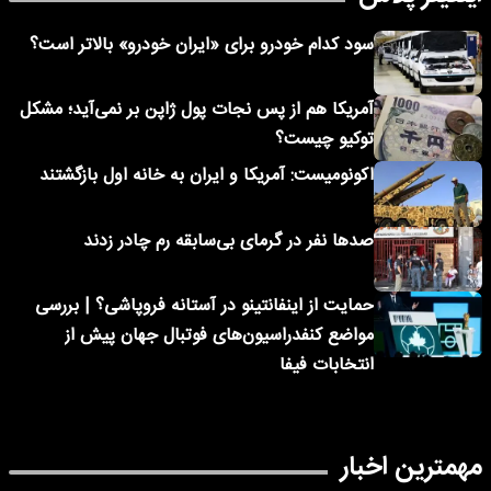
سود کدام خودرو برای «ایران خودرو» بالاتر است؟
آمریکا هم از پس نجات پول ژاپن بر نمی‌آید؛ مشکل
توکیو چیست؟
اکونومیست: آمریکا و ایران به خانه اول بازگشتند
صدها نفر در گرمای بی‌سابقه رم چادر زدند
حمایت از اینفانتینو در آستانه فروپاشی؟ | بررسی
مواضع کنفدراسیون‌های فوتبال جهان پیش از
انتخابات فیفا
مهمترین اخبار