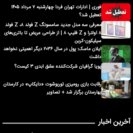
فوری | ادارات تهران فردا چهارشنبه ۷ مرداد ۱۴۰۵
تعطیل شد؟
معرفی سه مدل جدید سامسونگ Z فولد ۸، Z فولد
۸ اولترا و Z فلیپ ۸ | از طراحی عریض تا باتری‌های
سیلیکون-کربن
ایلان ماسک: پول در سال ۲۰۳۶ دیگر اهمیتی نخواهد
داشت
پویا گرافیان شرکت‌کننده عشق ابدی ۳ کیست؟
رقابت بازی رومیزی توربوشوت «دایکاپ» در کارستان
بهارستان برگزار شد + تصاویر
آخرین اخبار