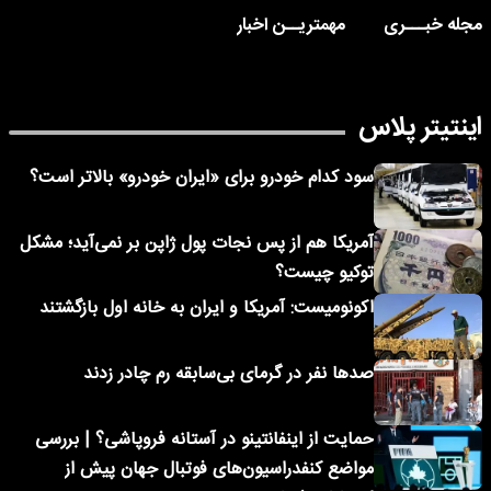
مجله خبـــری
مهمتریــن اخبار
اینتیتر پلاس
سود کدام خودرو برای «ایران خودرو» بالاتر است؟
آمریکا هم از پس نجات پول ژاپن بر نمی‌آید؛ مشکل
توکیو چیست؟
اکونومیست: آمریکا و ایران به خانه اول بازگشتند
صدها نفر در گرمای بی‌سابقه رم چادر زدند
حمایت از اینفانتینو در آستانه فروپاشی؟ | بررسی
مواضع کنفدراسیون‌های فوتبال جهان پیش از