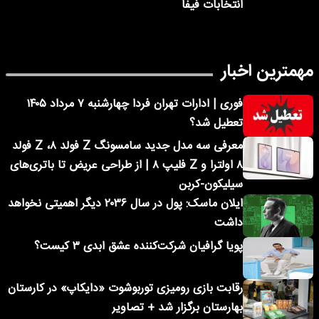
انتخابات فیفا
مهمترین اخبار
فوری | ادارات تهران فردا چهارشنبه ۷ مرداد ۱۴۰۵
تعطیل شد؟
معرفی سه مدل جدید سامسونگ Z فولد ۸، Z فولد
۸ اولترا و Z فلیپ ۸ | از طراحی عریض تا باتری‌های
سیلیکون-کربن
ایلان ماسک: پول در سال ۲۰۳۶ دیگر اهمیتی نخواهد
داشت
پویا گرافیان شرکت‌کننده عشق ابدی ۳ کیست؟
رقابت بازی رومیزی توربوشوت «دایکاپ» در کارستان
بهارستان برگزار شد + تصاویر