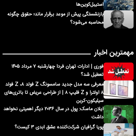
استیبل‌کوین‌ها
بازنشستگی پیش از موعد برقرار ماند؛ حقوق چگونه
محاسبه می‌شود؟
مهمترین اخبار
فوری | ادارات تهران فردا چهارشنبه ۷ مرداد ۱۴۰۵
تعطیل شد؟
معرفی سه مدل جدید سامسونگ Z فولد ۸، Z فولد
۸ اولترا و Z فلیپ ۸ | از طراحی عریض تا باتری‌های
سیلیکون-کربن
ایلان ماسک: پول در سال ۲۰۳۶ دیگر اهمیتی نخواهد
داشت
پویا گرافیان شرکت‌کننده عشق ابدی ۳ کیست؟