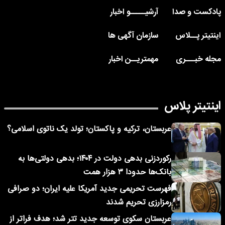
پادکست و صدا
آرشیـــــو اخبار
اینتیتر پــلاس
سازمان آگهی ها
مجله خبـــری
مهمتریــن اخبار
اینتیتر پلاس
عربستان، ترکیه و پاکستان؛ تولد یک ناتوی اسلامی؟
رکوردزنی بدهی دولت در ۱۴۰۴؛ بدهی دولتی‌ها به
بانک‌ها حدودا ۳ هزار همت
فهرست تحریمی جدید آمریکا علیه ایران؛ دو صرافی
رمزارزی تحریم شدند
عربستان سکوی توسعه جدید تتر شد؛ هدف فراتر از