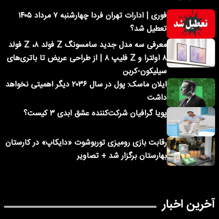
فوری | ادارات تهران فردا چهارشنبه ۷ مرداد ۱۴۰۵
تعطیل شد؟
معرفی سه مدل جدید سامسونگ Z فولد ۸، Z فولد
۸ اولترا و Z فلیپ ۸ | از طراحی عریض تا باتری‌های
سیلیکون-کربن
ایلان ماسک: پول در سال ۲۰۳۶ دیگر اهمیتی نخواهد
داشت
پویا گرافیان شرکت‌کننده عشق ابدی ۳ کیست؟
رقابت بازی رومیزی توربوشوت «دایکاپ» در کارستان
بهارستان برگزار شد + تصاویر
آخرین اخبار