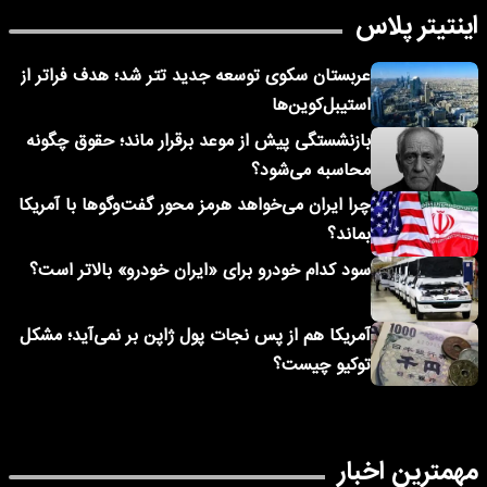
اینتیتر پلاس
عربستان سکوی توسعه جدید تتر شد؛ هدف فراتر از
استیبل‌کوین‌ها
بازنشستگی پیش از موعد برقرار ماند؛ حقوق چگونه
محاسبه می‌شود؟
چرا ایران می‌خواهد هرمز محور گفت‌وگوها با آمریکا
بماند؟
سود کدام خودرو برای «ایران خودرو» بالاتر است؟
آمریکا هم از پس نجات پول ژاپن بر نمی‌آید؛ مشکل
توکیو چیست؟
مهمترین اخبار