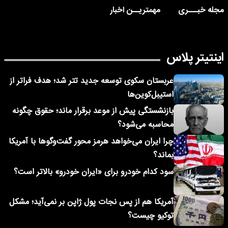
مجله خبـــری
مهمتریــن اخبار
اینتیتر پلاس
عربستان سکوی توسعه جدید تتر شد؛ هدف فراتر از
استیبل‌کوین‌ها
بازنشستگی پیش از موعد برقرار ماند؛ حقوق چگونه
محاسبه می‌شود؟
چرا ایران می‌خواهد هرمز محور گفت‌وگوها با آمریکا
بماند؟
سود کدام خودرو برای «ایران خودرو» بالاتر است؟
آمریکا هم از پس نجات پول ژاپن بر نمی‌آید؛ مشکل
توکیو چیست؟