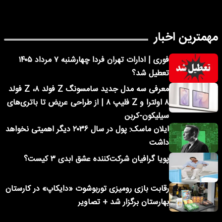
مهمترین اخبار
فوری | ادارات تهران فردا چهارشنبه ۷ مرداد ۱۴۰۵
تعطیل شد؟
معرفی سه مدل جدید سامسونگ Z فولد ۸، Z فولد
۸ اولترا و Z فلیپ ۸ | از طراحی عریض تا باتری‌های
سیلیکون-کربن
ایلان ماسک: پول در سال ۲۰۳۶ دیگر اهمیتی نخواهد
داشت
پویا گرافیان شرکت‌کننده عشق ابدی ۳ کیست؟
رقابت بازی رومیزی توربوشوت «دایکاپ» در کارستان
بهارستان برگزار شد + تصاویر