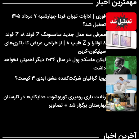
مهمترین اخبار
فوری | ادارات تهران فردا چهارشنبه ۷ مرداد ۱۴۰۵
تعطیل شد؟
معرفی سه مدل جدید سامسونگ Z فولد ۸، Z فولد
۸ اولترا و Z فلیپ ۸ | از طراحی عریض تا باتری‌های
سیلیکون-کربن
ایلان ماسک: پول در سال ۲۰۳۶ دیگر اهمیتی نخواهد
داشت
پویا گرافیان شرکت‌کننده عشق ابدی ۳ کیست؟
رقابت بازی رومیزی توربوشوت «دایکاپ» در کارستان
بهارستان برگزار شد + تصاویر
آخرین اخبار