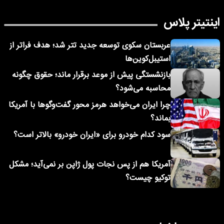
اینتیتر پلاس
عربستان سکوی توسعه جدید تتر شد؛ هدف فراتر از
استیبل‌کوین‌ها
بازنشستگی پیش از موعد برقرار ماند؛ حقوق چگونه
محاسبه می‌شود؟
چرا ایران می‌خواهد هرمز محور گفت‌وگوها با آمریکا
بماند؟
سود کدام خودرو برای «ایران خودرو» بالاتر است؟
آمریکا هم از پس نجات پول ژاپن بر نمی‌آید؛ مشکل
توکیو چیست؟