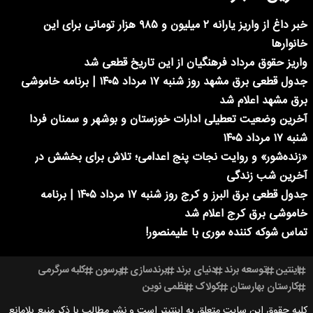
خبر داغ از واریز یارانه ۲ میلیون و ۹۸۵ هزار تومانی برای این
خانوارها
واریز حقوق مرداد فرهنگیان از این تاریخ قطعی شد
جدول قطعی برق مشهد روز شنبه ۱۷ مرداد ۱۴۰۵ | برنامه خاموشی
برق مشهد اعلام شد
آخرین وضعیت تعطیلی ادارات خوزستان و بوشهر و سمنان فردا
شنبه ۱۷ مرداد ۱۴۰۵
«زنده‌شور» و روایت نجات پنج اعدامی؛ تلاش برای بخشش در
آخرین شب زندگی
جدول قطعی برق البرز و کرج روز شنبه ۱۷ مرداد ۱۴۰۵ | برنامه
خاموشی برق کرج اعلام شد
تماس شوکه کننده موری با علیمنصور!
اینتین
توسعه برند
دنیای برند
برندسازی
پرسون
کلبه سرگرمی
کارستان بهارستان
کولاک
نظمی نوین
کلیه حقوق این سایت متعلق به اینتیتر است و نشر مطالب با ذکر منبع بلامانع