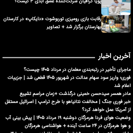
پویا گرافیان شرکت‌کننده عشق ابدی ۳ کیست؟
رقابت بازی رومیزی توربوشوت «دایکاپ» در کارستان
بهارستان برگزار شد + تصاویر
آخرین اخبار
ماجرای تأخیر در رتبه‌بندی معلمان در مرداد ۱۴۰۵ چیست؟
فوری؛ واریز سود سهام عدالت در شهریور ۱۴۰۵ قطعی شد | جزییات
اعلام شد
مادر همسر سیدحسن خمینی درگذشت +زمان مراسم تشییع
خبر فوری جنگ | مخالفت نتانیاهو با طرح ترامپ | اسرائیل مستقل
از آمریکا عمل خواهد کرد؟
وضعیت هوای فردا هرمزگان دوشنبه ۱۹ مرداد ۱۴۰۵ | پیش بینی آب
و هوا هرمزگان در ۲۴ ساعت آینده + هواشناسی هرمزگان