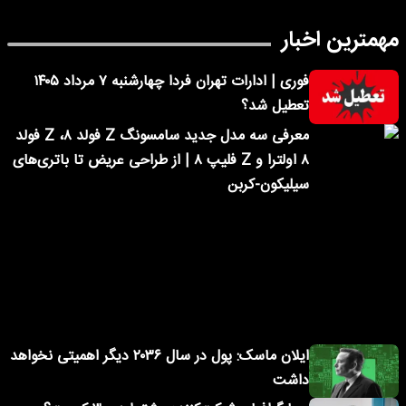
مهمترین اخبار
فوری | ادارات تهران فردا چهارشنبه ۷ مرداد ۱۴۰۵
تعطیل شد؟
معرفی سه مدل جدید سامسونگ Z فولد ۸، Z فولد
۸ اولترا و Z فلیپ ۸ | از طراحی عریض تا باتری‌های
سیلیکون-کربن
ایلان ماسک: پول در سال ۲۰۳۶ دیگر اهمیتی نخواهد
داشت