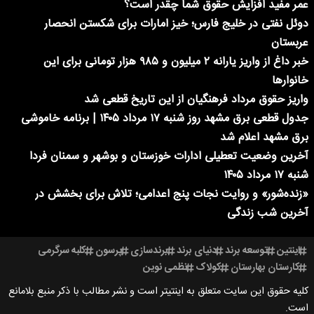
عمر مفید افزایش حقوق شما چقدر است؟
دوئل نفتی در خلیج فارس؛ خیز امارات برای شکستن انحصار
عربستان
خبر داغ از واریز یارانه ۲ میلیون و ۹۸۵ هزار تومانی برای این
خانوارها
واریز حقوق مرداد فرهنگیان از این تاریخ قطعی شد
جدول قطعی برق مشهد روز شنبه ۱۷ مرداد ۱۴۰۵ | برنامه خاموشی
برق مشهد اعلام شد
آخرین وضعیت تعطیلی ادارات خوزستان و بوشهر و سمنان فردا
شنبه ۱۷ مرداد ۱۴۰۵
«زنده‌شور» و روایت نجات پنج اعدامی؛ تلاش برای بخشش در
آخرین شب زندگی
اینتین
توسعه برند
دنیای برند
برندسازی
پرسون
کلبه سرگرمی
کارستان بهارستان
کولاک
نظمی نوین
کلیه حقوق این سایت متعلق به اینتیتر است و نشر مطالب با ذکر منبع بلامانع
است.