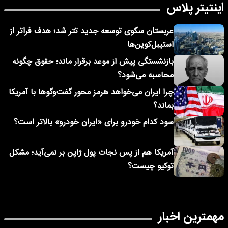
اینتیتر پلاس
عربستان سکوی توسعه جدید تتر شد؛ هدف فراتر از
استیبل‌کوین‌ها
بازنشستگی پیش از موعد برقرار ماند؛ حقوق چگونه
محاسبه می‌شود؟
چرا ایران می‌خواهد هرمز محور گفت‌وگوها با آمریکا
بماند؟
سود کدام خودرو برای «ایران خودرو» بالاتر است؟
آمریکا هم از پس نجات پول ژاپن بر نمی‌آید؛ مشکل
توکیو چیست؟
مهمترین اخبار