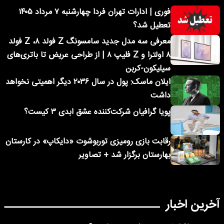
فوری | ادارات تهران فردا چهارشنبه ۷ مرداد ۱۴۰۵
تعطیل شد؟
معرفی سه مدل جدید سامسونگ Z فولد ۸، Z فولد
۸ اولترا و Z فلیپ ۸ | از طراحی عریض تا باتری‌های
سیلیکون-کربن
ایلان ماسک: پول در سال ۲۰۳۶ دیگر اهمیتی نخواهد
داشت
پویا گرافیان شرکت‌کننده عشق ابدی ۳ کیست؟
رقابت بازی رومیزی توربوشوت «دایکاپ» در کارستان
بهارستان برگزار شد + تصاویر
آخرین اخبار