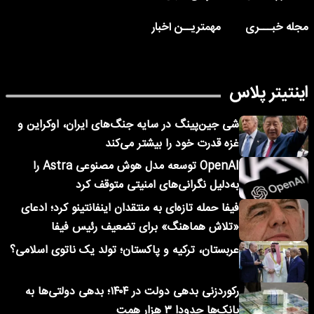
مجله خبـــری
مهمتریــن اخبار
اینتیتر پلاس
شی جین‌پینگ در سایه جنگ‌های ایران، اوکراین و
غزه قدرت خود را بیشتر می‌کند
OpenAI توسعه مدل هوش مصنوعی Astra را
به‌دلیل نگرانی‌های امنیتی متوقف کرد
فیفا حمله تازه‌ای به منتقدان اینفانتینو کرد؛ ادعای
«تلاش هماهنگ» برای تضعیف رئیس فیفا
عربستان، ترکیه و پاکستان؛ تولد یک ناتوی اسلامی؟
رکوردزنی بدهی دولت در ۱۴۰۴؛ بدهی دولتی‌ها به
بانک‌ها حدودا ۳ هزار همت