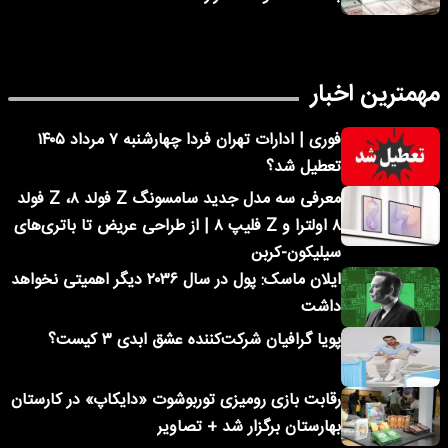
مهمترین اخبار
فوری | ادارات تهران فردا چهارشنبه ۷ مرداد ۱۴۰۵
تعطیل شد؟
معرفی سه مدل جدید سامسونگ Z فولد ۸، Z فولد
۸ اولترا و Z فلیپ ۸ | از طراحی عریض تا باتری‌های
سیلیکون-کربن
ایلان ماسک: پول در سال ۲۰۳۶ دیگر اهمیتی نخواهد
داشت
پویا گرافیان شرکت‌کننده عشق ابدی ۳ کیست؟
رقابت بازی رومیزی توربوشوت «دایکاپ» در کارستان
بهارستان برگزار شد + تصاویر