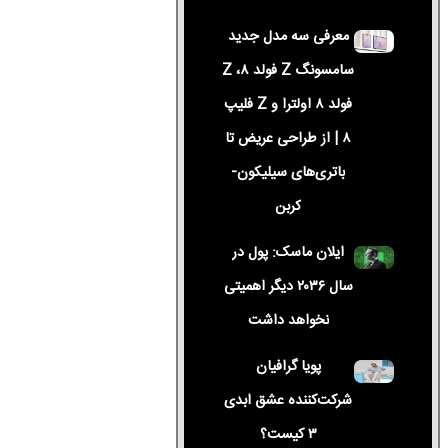
معرفی سه مدل جدید
سامسونگ Z فولد ۸، Z
فولد ۸ اولترا و Z فلیپ
۸ | از طراحی عریض تا
باتری‌های سیلیکون-
کربن
ایلان ماسک: پول در
سال ۲۰۳۶ دیگر اهمیتی
نخواهد داشت
پویا گرافیان
شرکت‌کننده عشق ابدی
۳ کیست؟