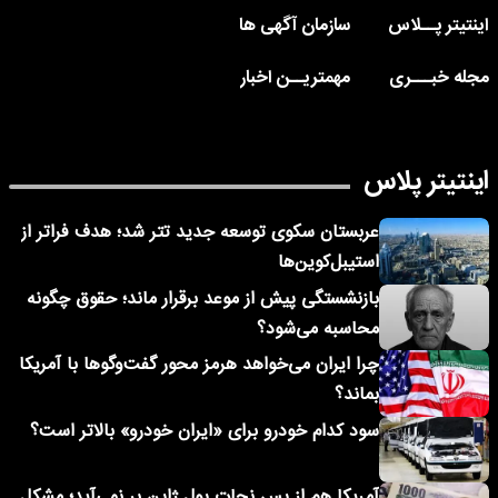
اینتیتر پــلاس
سازمان آگهی ها
مجله خبـــری
مهمتریــن اخبار
اینتیتر پلاس
عربستان سکوی توسعه جدید تتر شد؛ هدف فراتر از
استیبل‌کوین‌ها
بازنشستگی پیش از موعد برقرار ماند؛ حقوق چگونه
محاسبه می‌شود؟
چرا ایران می‌خواهد هرمز محور گفت‌وگوها با آمریکا
بماند؟
سود کدام خودرو برای «ایران خودرو» بالاتر است؟
آمریکا هم از پس نجات پول ژاپن بر نمی‌آید؛ مشکل