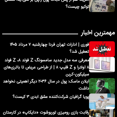
توکیو چیست؟
مهمترین اخبار
فوری | ادارات تهران فردا چهارشنبه ۷ مرداد ۱۴۰۵
تعطیل شد؟
معرفی سه مدل جدید سامسونگ Z فولد ۸، Z فولد
۸ اولترا و Z فلیپ ۸ | از طراحی عریض تا باتری‌های
سیلیکون-کربن
ایلان ماسک: پول در سال ۲۰۳۶ دیگر اهمیتی نخواهد
داشت
پویا گرافیان شرکت‌کننده عشق ابدی ۳ کیست؟
رقابت بازی رومیزی توربوشوت «دایکاپ» در کارستان