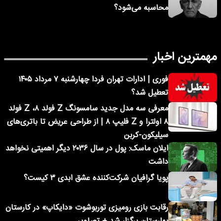
محاسبه می‌شود؟
مهمترین اخبار
فوری | ادارات تهران فردا چهارشنبه ۷ مرداد ۱۴۰۵
تعطیل شد؟
معرفی سه مدل جدید سامسونگ Z فولد ۸، Z فولد
۸ اولترا و Z فلیپ ۸ | از طراحی عریض تا باتری‌های
سیلیکون-کربن
ایلان ماسک: پول در سال ۲۰۳۶ دیگر اهمیتی نخواهد
داشت
پویا گرافیان شرکت‌کننده عشق ابدی ۳ کیست؟
رقابت بازی رومیزی توربوشوت «دایکاپ» در کارستان