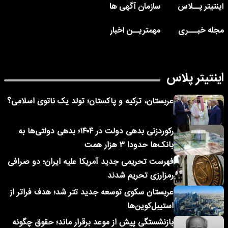
اینتیتر پــلاس
سازمان آگهی ها
مجله خبـــری
مهمتریــن اخبار
اینتیتر پلاس
عربستان، ترکیه و پاکستان؛ تولد یک ناتوی اسلامی؟
رکوردزنی بدهی دولت در ۱۴۰۴؛ بدهی دولتی‌ها به
بانک‌ها حدودا ۳ هزار همت
فهرست تحریمی جدید آمریکا علیه ایران؛ دو صرافی
رمزارزی تحریم شدند
عربستان سکوی توسعه جدید تتر شد؛ هدف فراتر از
استیبل‌کوین‌ها
بازنشستگی پیش از موعد برقرار ماند؛ حقوق چگونه