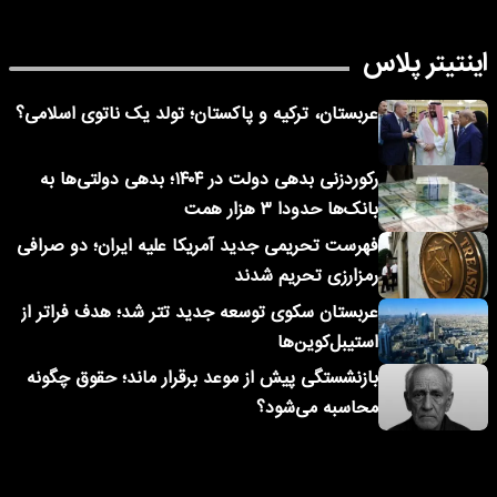
اینتیتر پلاس
عربستان، ترکیه و پاکستان؛ تولد یک ناتوی اسلامی؟
رکوردزنی بدهی دولت در ۱۴۰۴؛ بدهی دولتی‌ها به
بانک‌ها حدودا ۳ هزار همت
فهرست تحریمی جدید آمریکا علیه ایران؛ دو صرافی
رمزارزی تحریم شدند
عربستان سکوی توسعه جدید تتر شد؛ هدف فراتر از
استیبل‌کوین‌ها
بازنشستگی پیش از موعد برقرار ماند؛ حقوق چگونه
محاسبه می‌شود؟