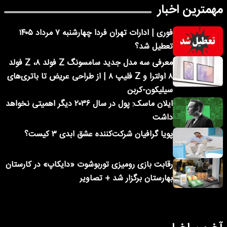
مهمترین اخبار
فوری | ادارات تهران فردا چهارشنبه ۷ مرداد ۱۴۰۵
تعطیل شد؟
معرفی سه مدل جدید سامسونگ Z فولد ۸، Z فولد
۸ اولترا و Z فلیپ ۸ | از طراحی عریض تا باتری‌های
سیلیکون-کربن
ایلان ماسک: پول در سال ۲۰۳۶ دیگر اهمیتی نخواهد
داشت
پویا گرافیان شرکت‌کننده عشق ابدی ۳ کیست؟
رقابت بازی رومیزی توربوشوت «دایکاپ» در کارستان
بهارستان برگزار شد + تصاویر