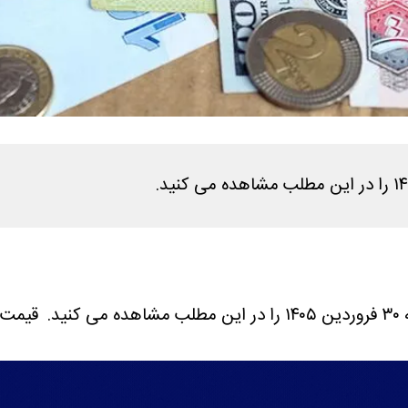
د.
قیمت دینار امرو