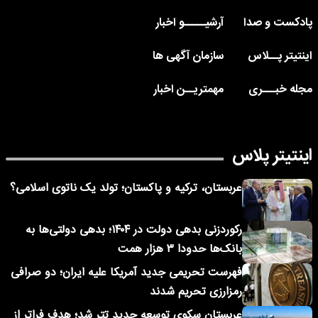
پادکست و صدا
آرشیـــــو اخبار
اینتیتر پــلاس
سازمان آگهی ها
مجله خبـــری
مهمتریــن اخبار
اینتیتر پلاس
عربستان، ترکیه و پاکستان؛ تولد یک ناتوی اسلامی؟
رکوردزنی بدهی دولت در ۱۴۰۴؛ بدهی دولتی‌ها به
بانک‌ها حدودا ۳ هزار همت
فهرست تحریمی جدید آمریکا علیه ایران؛ دو صرافی
رمزارزی تحریم شدند
عربستان سکوی توسعه جدید تتر شد؛ هدف فراتر از