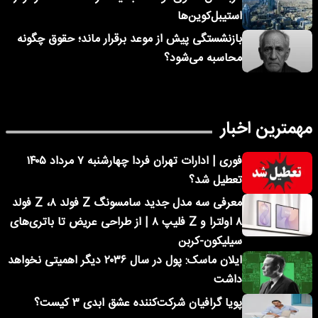
استیبل‌کوین‌ها
بازنشستگی پیش از موعد برقرار ماند؛ حقوق چگونه
محاسبه می‌شود؟
مهمترین اخبار
فوری | ادارات تهران فردا چهارشنبه ۷ مرداد ۱۴۰۵
تعطیل شد؟
معرفی سه مدل جدید سامسونگ Z فولد ۸، Z فولد
۸ اولترا و Z فلیپ ۸ | از طراحی عریض تا باتری‌های
سیلیکون-کربن
ایلان ماسک: پول در سال ۲۰۳۶ دیگر اهمیتی نخواهد
داشت
پویا گرافیان شرکت‌کننده عشق ابدی ۳ کیست؟