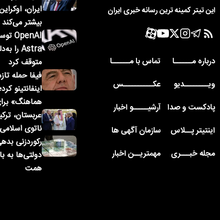
ایران، اوکراین
این تیتر کمینه ترین رسانه خبری ایران
بیشتر می‌کند
penAI
Astra را 
درباره مــــــا
تماس با مــــــا
متوقف کرد
فیفا حمله تازه
ویــــــــدیو
عکــــــــــس
اینفانتینو کرد
هماهنگ» برا
پادکست و صدا
آرشیـــــو اخبار
عربستان، ترکی
ناتوی اسلامی
اینتیتر پــلاس
سازمان آگهی ها
مجله خبـــری
مهمتریــن اخبار
همت