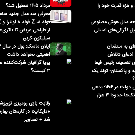
 و غزه قدرت خود را
مرداد ۱۴۰۵ تعطیل شد؟
O توسعه مدل هوش مصنوعی
به‌دلیل نگرانی‌های امنیتی
از طراحی عریض تا باتری‌ه
سیلیکون-کربن
‌ای به منتقدان
؛ ادعای «تلاش
اهمیتی نخواهد داشت
ی تضعیف رئیس فیفا
پویا گرافیان شرکت‌کننده 
ه و پاکستان؛ تولد یک
۳ کیست؟
؟
رکوردزنی بدهی دولت در ۱۴۰۴؛ بدهی
دولتی‌ها به بانک‌ها حدودا ۳ هزار
رقابت بازی رومیزی توربو
«دایکاپ» در کارستان بهارس
شد + تصاویر