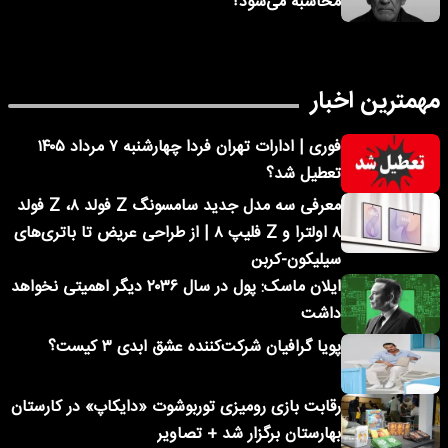
محاسبه می‌شود؟
مهمترین اخبار
فوری | ادارات تهران فردا چهارشنبه ۷ مرداد ۱۴۰۵
تعطیل شد؟
معرفی سه مدل جدید سامسونگ Z فولد ۸، Z فولد
۸ اولترا و Z فلیپ ۸ | از طراحی عریض تا باتری‌های
سیلیکون-کربن
ایلان ماسک: پول در سال ۲۰۳۶ دیگر اهمیتی نخواهد
داشت
پویا گرافیان شرکت‌کننده عشق ابدی ۳ کیست؟
رقابت بازی رومیزی توربوشوت «دایکاپ» در کارستان
بهارستان برگزار شد + تصاویر