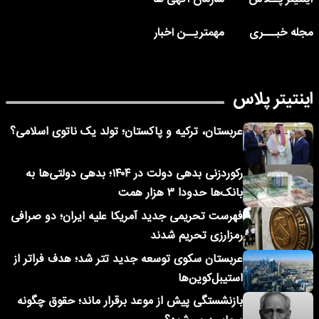
مجله خبـــری
مهمتریــن اخبار
اینتیتر پلاس
عربستان، ترکیه و پاکستان؛ تولد یک ناتوی اسلامی؟
رکوردزنی بدهی دولت در ۱۴۰۴؛ بدهی دولتی‌ها به
بانک‌ها حدودا ۳ هزار همت
فهرست تحریمی جدید آمریکا علیه ایران؛ دو صرافی
رمزارزی تحریم شدند
عربستان سکوی توسعه جدید تتر شد؛ هدف فراتر از
استیبل‌کوین‌ها
بازنشستگی پیش از موعد برقرار ماند؛ حقوق چگونه