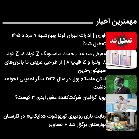
مهمترین اخبار
فوری | ادارات تهران فردا چهارشنبه ۷ مرداد ۱۴۰۵
تعطیل شد؟
معرفی سه مدل جدید سامسونگ Z فولد ۸، Z فولد
۸ اولترا و Z فلیپ ۸ | از طراحی عریض تا باتری‌های
سیلیکون-کربن
ایلان ماسک: پول در سال ۲۰۳۶ دیگر اهمیتی نخواهد
داشت
پویا گرافیان شرکت‌کننده عشق ابدی ۳ کیست؟
رقابت بازی رومیزی توربوشوت «دایکاپ» در کارستان
بهارستان برگزار شد + تصاویر