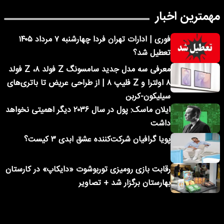
مهمترین اخبار
فوری | ادارات تهران فردا چهارشنبه ۷ مرداد ۱۴۰۵
تعطیل شد؟
معرفی سه مدل جدید سامسونگ Z فولد ۸، Z فولد
۸ اولترا و Z فلیپ ۸ | از طراحی عریض تا باتری‌های
سیلیکون-کربن
ایلان ماسک: پول در سال ۲۰۳۶ دیگر اهمیتی نخواهد
داشت
پویا گرافیان شرکت‌کننده عشق ابدی ۳ کیست؟
رقابت بازی رومیزی توربوشوت «دایکاپ» در کارستان
بهارستان برگزار شد + تصاویر