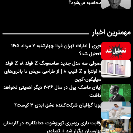
محاسبه می‌شود؟
مهمترین اخبار
فوری | ادارات تهران فردا چهارشنبه ۷ مرداد ۱۴۰۵
تعطیل شد؟
معرفی سه مدل جدید سامسونگ Z فولد ۸، Z فولد
۸ اولترا و Z فلیپ ۸ | از طراحی عریض تا باتری‌های
سیلیکون-کربن
ایلان ماسک: پول در سال ۲۰۳۶ دیگر اهمیتی نخواهد
داشت
پویا گرافیان شرکت‌کننده عشق ابدی ۳ کیست؟
رقابت بازی رومیزی توربوشوت «دایکاپ» در کارستان
بهارستان برگزار شد + تصاویر