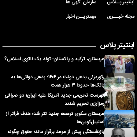
اینتیتر پــلاس
سازمان آگهی ها
مجله خبـــری
مهمتریــن اخبار
اینتیتر پلاس
عربستان، ترکیه و پاکستان؛ تولد یک ناتوی اسلامی؟
رکوردزنی بدهی دولت در ۱۴۰۴؛ بدهی دولتی‌ها به
بانک‌ها حدودا ۳ هزار همت
فهرست تحریمی جدید آمریکا علیه ایران؛ دو صرافی
رمزارزی تحریم شدند
عربستان سکوی توسعه جدید تتر شد؛ هدف فراتر از
استیبل‌کوین‌ها
بازنشستگی پیش از موعد برقرار ماند؛ حقوق چگونه