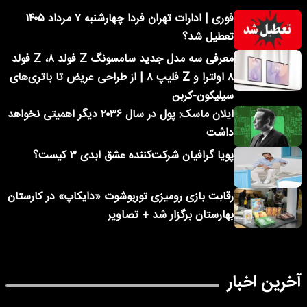
فوری | ادارات تهران فردا چهارشنبه ۷ مرداد ۱۴۰۵
تعطیل شد؟
معرفی سه مدل جدید سامسونگ Z فولد ۸، Z فولد
۸ اولترا و Z فلیپ ۸ | از طراحی عریض تا باتری‌های
سیلیکون-کربن
ایلان ماسک: پول در سال ۲۰۳۶ دیگر اهمیتی نخواهد
داشت
پویا گرافیان شرکت‌کننده عشق ابدی ۳ کیست؟
رقابت بازی رومیزی توربوشوت «دایکاپ» در کارستان
بهارستان برگزار شد + تصاویر
آخرین اخبار