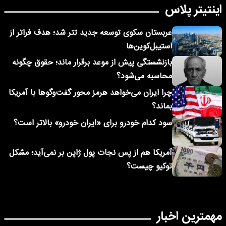
اینتیتر پلاس
عربستان سکوی توسعه جدید تتر شد؛ هدف فراتر از
استیبل‌کوین‌ها
بازنشستگی پیش از موعد برقرار ماند؛ حقوق چگونه
محاسبه می‌شود؟
چرا ایران می‌خواهد هرمز محور گفت‌وگوها با آمریکا
بماند؟
سود کدام خودرو برای «ایران خودرو» بالاتر است؟
آمریکا هم از پس نجات پول ژاپن بر نمی‌آید؛ مشکل
توکیو چیست؟
مهمترین اخبار