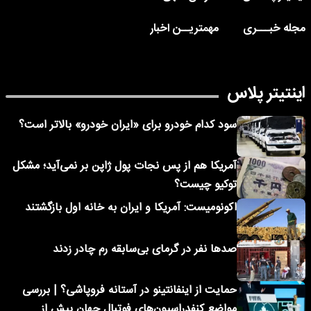
مجله خبـــری
مهمتریــن اخبار
اینتیتر پلاس
سود کدام خودرو برای «ایران خودرو» بالاتر است؟
آمریکا هم از پس نجات پول ژاپن بر نمی‌آید؛ مشکل
توکیو چیست؟
اکونومیست: آمریکا و ایران به خانه اول بازگشتند
صدها نفر در گرمای بی‌سابقه رم چادر زدند
حمایت از اینفانتینو در آستانه فروپاشی؟ | بررسی
مواضع کنفدراسیون‌های فوتبال جهان پیش از