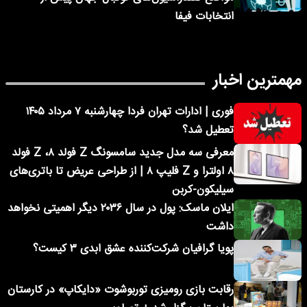
انتخابات فیفا
مهمترین اخبار
فوری | ادارات تهران فردا چهارشنبه ۷ مرداد ۱۴۰۵
تعطیل شد؟
معرفی سه مدل جدید سامسونگ Z فولد ۸، Z فولد
۸ اولترا و Z فلیپ ۸ | از طراحی عریض تا باتری‌های
سیلیکون-کربن
ایلان ماسک: پول در سال ۲۰۳۶ دیگر اهمیتی نخواهد
داشت
پویا گرافیان شرکت‌کننده عشق ابدی ۳ کیست؟
رقابت بازی رومیزی توربوشوت «دایکاپ» در کارستان