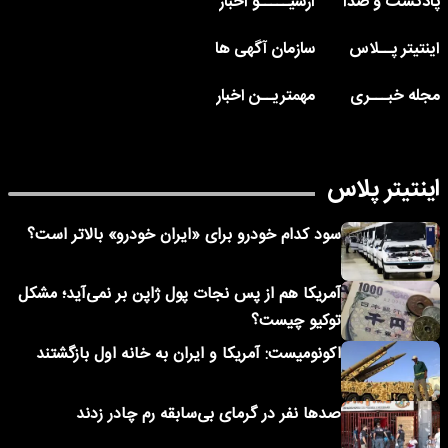
پادکست و صدا
آرشیـــــو اخبار
اینتیتر پــلاس
سازمان آگهی ها
مجله خبـــری
مهمتریــن اخبار
اینتیتر پلاس
سود کدام خودرو برای «ایران خودرو» بالاتر است؟
آمریکا هم از پس نجات پول ژاپن بر نمی‌آید؛ مشکل
توکیو چیست؟
اکونومیست: آمریکا و ایران به خانه اول بازگشتند
صدها نفر در گرمای بی‌سابقه رم چادر زدند