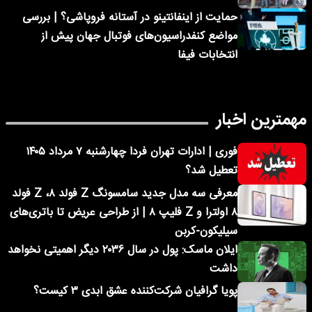
حمایت از اینفانتینو در آستانه فروپاشی؟ | بررسی
مواضع کنفدراسیون‌های فوتبال جهان پیش از
انتخابات فیفا
مهمترین اخبار
فوری | ادارات تهران فردا چهارشنبه ۷ مرداد ۱۴۰۵
تعطیل شد؟
معرفی سه مدل جدید سامسونگ Z فولد ۸، Z فولد
۸ اولترا و Z فلیپ ۸ | از طراحی عریض تا باتری‌های
سیلیکون-کربن
ایلان ماسک: پول در سال ۲۰۳۶ دیگر اهمیتی نخواهد
داشت
پویا گرافیان شرکت‌کننده عشق ابدی ۳ کیست؟