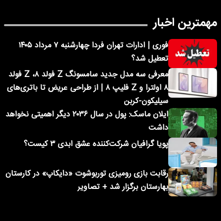
مهمترین اخبار
فوری | ادارات تهران فردا چهارشنبه ۷ مرداد ۱۴۰۵
تعطیل شد؟
معرفی سه مدل جدید سامسونگ Z فولد ۸، Z فولد
۸ اولترا و Z فلیپ ۸ | از طراحی عریض تا باتری‌های
سیلیکون-کربن
ایلان ماسک: پول در سال ۲۰۳۶ دیگر اهمیتی نخواهد
داشت
پویا گرافیان شرکت‌کننده عشق ابدی ۳ کیست؟
رقابت بازی رومیزی توربوشوت «دایکاپ» در کارستان
بهارستان برگزار شد + تصاویر