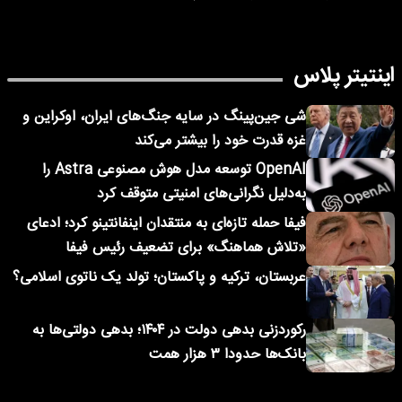
اینتیتر پلاس
شی جین‌پینگ در سایه جنگ‌های ایران، اوکراین و
غزه قدرت خود را بیشتر می‌کند
OpenAI توسعه مدل هوش مصنوعی Astra را
به‌دلیل نگرانی‌های امنیتی متوقف کرد
فیفا حمله تازه‌ای به منتقدان اینفانتینو کرد؛ ادعای
«تلاش هماهنگ» برای تضعیف رئیس فیفا
عربستان، ترکیه و پاکستان؛ تولد یک ناتوی اسلامی؟
رکوردزنی بدهی دولت در ۱۴۰۴؛ بدهی دولتی‌ها به
بانک‌ها حدودا ۳ هزار همت