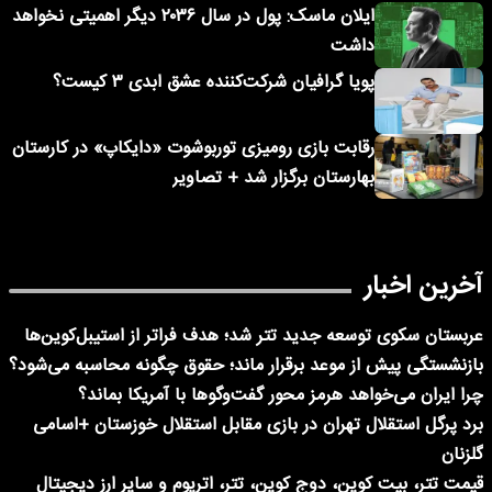
ایلان ماسک: پول در سال ۲۰۳۶ دیگر اهمیتی نخواهد
داشت
پویا گرافیان شرکت‌کننده عشق ابدی ۳ کیست؟
رقابت بازی رومیزی توربوشوت «دایکاپ» در کارستان
بهارستان برگزار شد + تصاویر
آخرین اخبار
عربستان سکوی توسعه جدید تتر شد؛ هدف فراتر از استیبل‌کوین‌ها
بازنشستگی پیش از موعد برقرار ماند؛ حقوق چگونه محاسبه می‌شود؟
چرا ایران می‌خواهد هرمز محور گفت‌وگوها با آمریکا بماند؟
برد پرگل استقلال تهران در بازی مقابل استقلال خوزستان +اسامی
گلزنان
قیمت تتر، بیت کوین، دوج کوین، تتر، اتریوم و سایر ارز دیجیتال