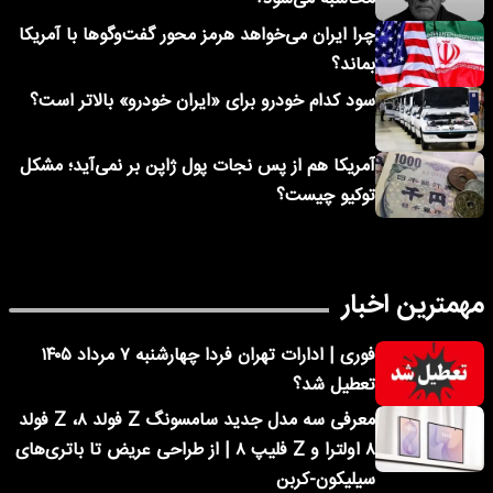
چرا ایران می‌خواهد هرمز محور گفت‌وگوها با آمریکا
بماند؟
سود کدام خودرو برای «ایران خودرو» بالاتر است؟
آمریکا هم از پس نجات پول ژاپن بر نمی‌آید؛ مشکل
توکیو چیست؟
مهمترین اخبار
فوری | ادارات تهران فردا چهارشنبه ۷ مرداد ۱۴۰۵
تعطیل شد؟
معرفی سه مدل جدید سامسونگ Z فولد ۸، Z فولد
۸ اولترا و Z فلیپ ۸ | از طراحی عریض تا باتری‌های
سیلیکون-کربن