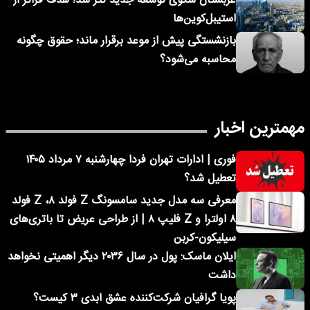
عربستان سکوی توسعه جدید تتر شد؛ هدف فراتر از
استیبل‌کوین‌ها
بازنشستگی پیش از موعد برقرار ماند؛ حقوق چگونه
محاسبه می‌شود؟
مهمترین اخبار
فوری | ادارات تهران فردا چهارشنبه ۷ مرداد ۱۴۰۵
تعطیل شد؟
معرفی سه مدل جدید سامسونگ Z فولد ۸، Z فولد
۸ اولترا و Z فلیپ ۸ | از طراحی عریض تا باتری‌های
سیلیکون-کربن
ایلان ماسک: پول در سال ۲۰۳۶ دیگر اهمیتی نخواهد
داشت
پویا گرافیان شرکت‌کننده عشق ابدی ۳ کیست؟