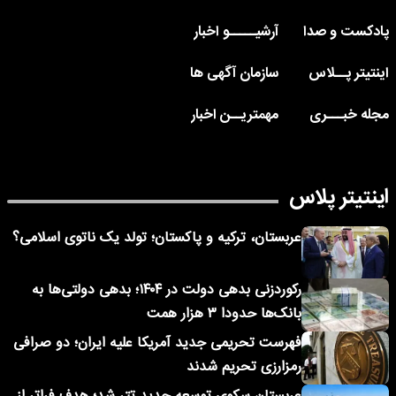
پادکست و صدا
آرشیـــــو اخبار
اینتیتر پــلاس
سازمان آگهی ها
مجله خبـــری
مهمتریــن اخبار
اینتیتر پلاس
عربستان، ترکیه و پاکستان؛ تولد یک ناتوی اسلامی؟
رکوردزنی بدهی دولت در ۱۴۰۴؛ بدهی دولتی‌ها به
بانک‌ها حدودا ۳ هزار همت
فهرست تحریمی جدید آمریکا علیه ایران؛ دو صرافی
رمزارزی تحریم شدند