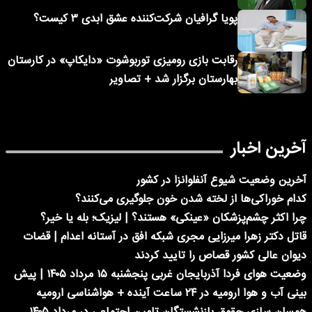
پویا گرافیان شرکت‌کننده عشق ابدی ۳ کیست؟
رقابت بازی رومیزی توربوشوت «دایکاپ» در کارستان
بهارستان برگزار شد + تصاویر
آخرین اخبار
آخرین وضعیت شیوع آنفلوانزا در کشور
کدام خوراکی‌ها از لخته شدن خون جلوگیری می‌کنند؟
چرا اکثر چشم‌پزشکان «عینکی» هستند؟ | لیزیک؛ بله یا خیر؟
قاتل دکتر زهرا میرزایی مجری شبکه افق در آستانه اعدام | قضات
دیوان عالی کشور قصاص را تایید کردند
وضعیت هوای فردا آذربایجان غربی پنجشنبه ۱۵ مرداد ۱۴۰۵ | پیش
بینی آب و هوا ارومیه در ۲۴ ساعت آینده + هواشناسی ارومیه