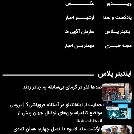
ویــــــــدیو
عکــــــــــس
پادکست و صدا
آرشیـــــو اخبار
اینتیتر پــلاس
سازمان آگهی ها
مجله خبـــری
مهمتریــن اخبار
اینتیتر پلاس
صدها نفر در گرمای بی‌سابقه رم چادر زدند
حمایت از اینفانتینو در آستانه فروپاشی؟ | بررسی
مواضع کنفدراسیون‌های فوتبال جهان پیش از
انتخابات فیفا
بازگشت «تد لاسو» با فصل چهارم؛ همان کمدی