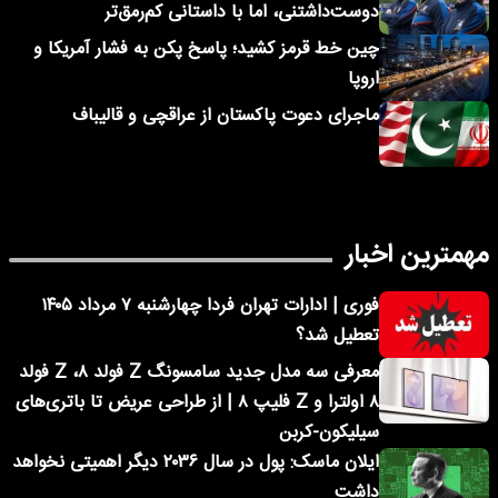
دوست‌داشتنی، اما با داستانی کم‌رمق‌تر
چین خط قرمز کشید؛ پاسخ پکن به فشار آمریکا و
اروپا
ماجرای دعوت پاکستان از عراقچی و قالیباف
مهمترین اخبار
فوری | ادارات تهران فردا چهارشنبه ۷ مرداد ۱۴۰۵
تعطیل شد؟
معرفی سه مدل جدید سامسونگ Z فولد ۸، Z فولد
۸ اولترا و Z فلیپ ۸ | از طراحی عریض تا باتری‌های
سیلیکون-کربن
ایلان ماسک: پول در سال ۲۰۳۶ دیگر اهمیتی نخواهد
داشت