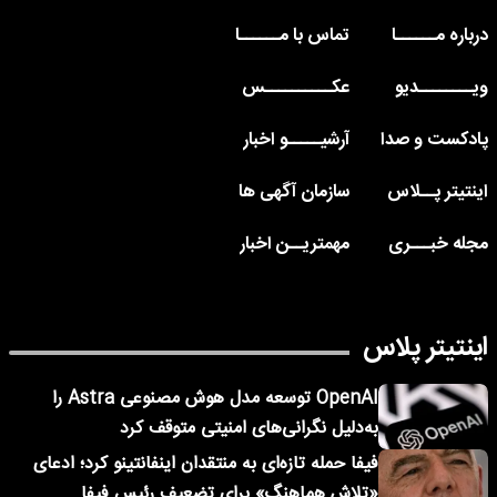
درباره مــــــا
تماس با مــــــا
ویــــــــدیو
عکــــــــــس
پادکست و صدا
آرشیـــــو اخبار
اینتیتر پــلاس
سازمان آگهی ها
مجله خبـــری
مهمتریــن اخبار
اینتیتر پلاس
OpenAI توسعه مدل هوش مصنوعی Astra را
به‌دلیل نگرانی‌های امنیتی متوقف کرد
فیفا حمله تازه‌ای به منتقدان اینفانتینو کرد؛ ادعای
«تلاش هماهنگ» برای تضعیف رئیس فیفا