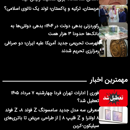
عربستان، ترکیه و پاکستان؛ تولد یک ناتوی اسلامی؟
رکوردزنی بدهی دولت در ۱۴۰۴؛ بدهی دولتی‌ها به
بانک‌ها حدودا ۳ هزار همت
فهرست تحریمی جدید آمریکا علیه ایران؛ دو صرافی
رمزارزی تحریم شدند
مهمترین اخبار
فوری | ادارات تهران فردا چهارشنبه ۷ مرداد ۱۴۰۵
تعطیل شد؟
معرفی سه مدل جدید سامسونگ Z فولد ۸، Z فولد
۸ اولترا و Z فلیپ ۸ | از طراحی عریض تا باتری‌های
سیلیکون-کربن