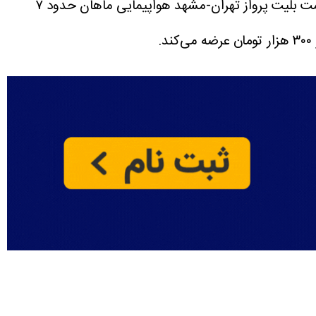
قیمت بلیت پرواز تهران-مشهد هواپیمایی ماهان حدود ۷