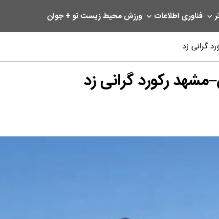
ر
فناوری اطلاعات
ورزش
محیط زیست
نو + جوان
د گرانی زد
–مشهد رکورد گرانی زد