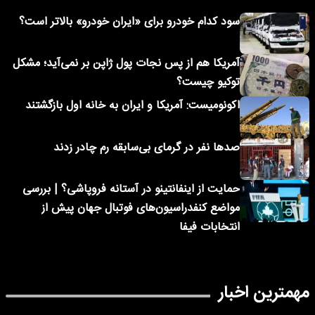
سود کدام خودرو برای «ایران خودرو» بالاتر است؟
آمریکا هم از پس نجات پول ژاپن بر نمی‌آید؛ مشکل
توکیو چیست؟
اکونومیست: آمریکا و ایران به خانه اول بازگشتند
صدها نفر در گرمای بی‌سابقه رم چادر زدند
حمایت از اینفانتینو در آستانه فروپاشی؟ | بررسی
مواضع کنفدراسیون‌های فوتبال جهان پیش از
انتخابات فیفا
مهمترین اخبار