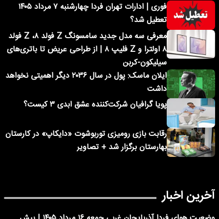
فوری | ادارات تهران فردا چهارشنبه ۷ مرداد ۱۴۰۵
تعطیل شد؟
معرفی سه مدل جدید سامسونگ Z فولد ۸، Z فولد
۸ اولترا و Z فلیپ ۸ | از طراحی عریض تا باتری‌های
سیلیکون-کربن
ایلان ماسک: پول در سال ۲۰۳۶ دیگر اهمیتی نخواهد
داشت
پویا گرافیان شرکت‌کننده عشق ابدی ۳ کیست؟
رقابت بازی رومیزی توربوشوت «دایکاپ» در کارستان
بهارستان برگزار شد + تصاویر
آخرین اخبار
وضعیت هوای فردا آذربایجان غربی جمعه ۱۶ مرداد ۱۴۰۵ | پیش