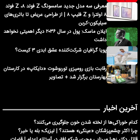
معرفی سه مدل جدید سامسونگ Z فولد ۸، Z فولد
۸ اولترا و Z فلیپ ۸ | از طراحی عریض تا باتری‌های
سیلیکون-کربن
ایلان ماسک: پول در سال ۲۰۳۶ دیگر اهمیتی نخواهد
داشت
پویا گرافیان شرکت‌کننده عشق ابدی ۳ کیست؟
رقابت بازی رومیزی توربوشوت «دایکاپ» در کارستان
بهارستان برگزار شد + تصاویر
آخرین اخبار
کدام خوراکی‌ها از لخته شدن خون جلوگیری می‌کنند؟
چرا اکثر چشم‌پزشکان «عینکی» هستند؟ | لیزیک؛ بله یا خیر؟
قاتل دکتر زهرا میرزایی مجری شبکه افق در آستانه اعدام | قضات