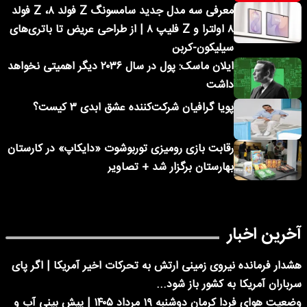
معرفی سه مدل جدید سامسونگ Z فولد ۸، Z فولد
۸ اولترا و Z فلیپ ۸ | از طراحی عریض تا باتری‌های
سیلیکون-کربن
ایلان ماسک: پول در سال ۲۰۳۶ دیگر اهمیتی نخواهد
داشت
پویا گرافیان شرکت‌کننده عشق ابدی ۳ کیست؟
رقابت بازی رومیزی توربوشوت «دایکاپ» در کارستان
بهارستان برگزار شد + تصاویر
آخرین اخبار
هشدار فرمانده نیروی زمینی ارتش به تحرکات اخیر آمریکا | اگر پای
سرباران آمریکا به کشور باز شود...
وضعیت هوای فردا کرمان دوشنبه ۱۹ مرداد ۱۴۰۵ | پیش بینی آب و