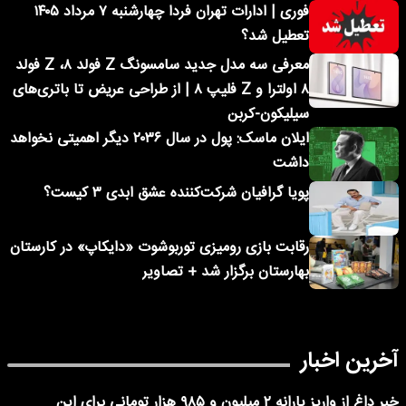
فوری | ادارات تهران فردا چهارشنبه ۷ مرداد ۱۴۰۵
تعطیل شد؟
معرفی سه مدل جدید سامسونگ Z فولد ۸، Z فولد
۸ اولترا و Z فلیپ ۸ | از طراحی عریض تا باتری‌های
سیلیکون-کربن
ایلان ماسک: پول در سال ۲۰۳۶ دیگر اهمیتی نخواهد
داشت
پویا گرافیان شرکت‌کننده عشق ابدی ۳ کیست؟
رقابت بازی رومیزی توربوشوت «دایکاپ» در کارستان
بهارستان برگزار شد + تصاویر
آخرین اخبار
خبر داغ از واریز یارانه ۲ میلیون و ۹۸۵ هزار تومانی برای این