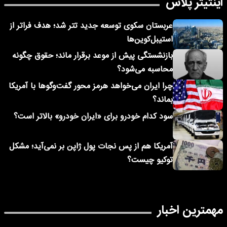
اینتیتر پلاس
عربستان سکوی توسعه جدید تتر شد؛ هدف فراتر از
استیبل‌کوین‌ها
بازنشستگی پیش از موعد برقرار ماند؛ حقوق چگونه
محاسبه می‌شود؟
چرا ایران می‌خواهد هرمز محور گفت‌وگوها با آمریکا
بماند؟
سود کدام خودرو برای «ایران خودرو» بالاتر است؟
آمریکا هم از پس نجات پول ژاپن بر نمی‌آید؛ مشکل
توکیو چیست؟
مهمترین اخبار