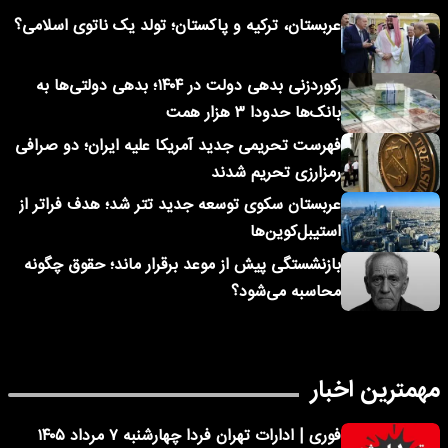
عربستان، ترکیه و پاکستان؛ تولد یک ناتوی اسلامی؟
رکوردزنی بدهی دولت در ۱۴۰۴؛ بدهی دولتی‌ها به
بانک‌ها حدودا ۳ هزار همت
فهرست تحریمی جدید آمریکا علیه ایران؛ دو صرافی
رمزارزی تحریم شدند
عربستان سکوی توسعه جدید تتر شد؛ هدف فراتر از
استیبل‌کوین‌ها
بازنشستگی پیش از موعد برقرار ماند؛ حقوق چگونه
محاسبه می‌شود؟
مهمترین اخبار
فوری | ادارات تهران فردا چهارشنبه ۷ مرداد ۱۴۰۵