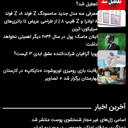
تعطیل شد؟
معرفی سه مدل جدید سامسونگ Z فولد ۸، Z فولد
۸ اولترا و Z فلیپ ۸ | از طراحی عریض تا باتری‌های
سیلیکون-کربن
ایلان ماسک: پول در سال ۲۰۳۶ دیگر اهمیتی نخواهد
داشت
پویا گرافیان شرکت‌کننده عشق ابدی ۳ کیست؟
رقابت بازی رومیزی توربوشوت «دایکاپ» در کارستان
بهارستان برگزار شد + تصاویر
آخرین اخبار
اسامی ژل‌های غیر مجاز شستشوی پوست منتشر شد
دستگیری سارقان اماکن خصوصی در مجیدیه تهران