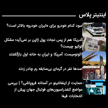
اینتیتر پلاس
سود کدام خودرو برای «ایران خودرو» بالاتر است؟
آمریکا هم از پس نجات پول ژاپن بر نمی‌آید؛ مشکل
توکیو چیست؟
اکونومیست: آمریکا و ایران به خانه اول بازگشتند
صدها نفر در گرمای بی‌سابقه رم چادر زدند
حمایت از اینفانتینو در آستانه فروپاشی؟ | بررسی
مواضع کنفدراسیون‌های فوتبال جهان پیش از
انتخابات فیفا