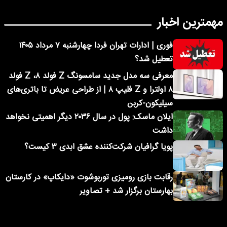
مهمترین اخبار
فوری | ادارات تهران فردا چهارشنبه ۷ مرداد ۱۴۰۵
تعطیل شد؟
معرفی سه مدل جدید سامسونگ Z فولد ۸، Z فولد
۸ اولترا و Z فلیپ ۸ | از طراحی عریض تا باتری‌های
سیلیکون-کربن
ایلان ماسک: پول در سال ۲۰۳۶ دیگر اهمیتی نخواهد
داشت
پویا گرافیان شرکت‌کننده عشق ابدی ۳ کیست؟
رقابت بازی رومیزی توربوشوت «دایکاپ» در کارستان
بهارستان برگزار شد + تصاویر