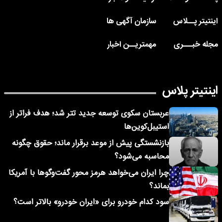
اینتیتر پــلاس
سازمان آگهی ها
مجله خبـــری
مهمتریــن اخبار
اینتیتر پلاس
عربستان سکوی توسعه جدید تتر شد؛ هدف فراتر از
استیبل‌کوین‌ها
بازنشستگی پیش از موعد برقرار ماند؛ حقوق چگونه
محاسبه می‌شود؟
چرا ایران می‌خواهد هرمز محور گفت‌وگوها با آمریکا
بماند؟
سود کدام خودرو برای «ایران خودرو» بالاتر است؟