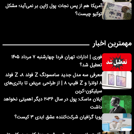
آمریکا هم از پس نجات پول ژاپن بر نمی‌آید؛ مشکل
توکیو چیست؟
مهمترین اخبار
فوری | ادارات تهران فردا چهارشنبه ۷ مرداد ۱۴۰۵
تعطیل شد؟
معرفی سه مدل جدید سامسونگ Z فولد ۸، Z فولد
۸ اولترا و Z فلیپ ۸ | از طراحی عریض تا باتری‌های
سیلیکون-کربن
ایلان ماسک: پول در سال ۲۰۳۶ دیگر اهمیتی نخواهد
داشت
پویا گرافیان شرکت‌کننده عشق ابدی ۳ کیست؟