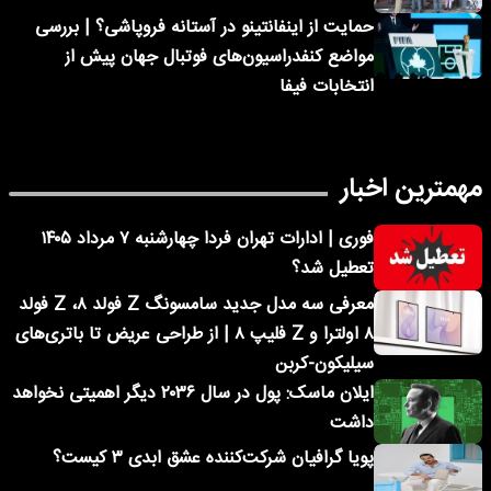
حمایت از اینفانتینو در آستانه فروپاشی؟ | بررسی
مواضع کنفدراسیون‌های فوتبال جهان پیش از
انتخابات فیفا
مهمترین اخبار
فوری | ادارات تهران فردا چهارشنبه ۷ مرداد ۱۴۰۵
تعطیل شد؟
معرفی سه مدل جدید سامسونگ Z فولد ۸، Z فولد
۸ اولترا و Z فلیپ ۸ | از طراحی عریض تا باتری‌های
سیلیکون-کربن
ایلان ماسک: پول در سال ۲۰۳۶ دیگر اهمیتی نخواهد
داشت
پویا گرافیان شرکت‌کننده عشق ابدی ۳ کیست؟