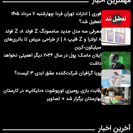
مهمترین اخبار
فوری | ادارات تهران فردا چهارشنبه ۷ مرداد ۱۴۰۵
تعطیل شد؟
معرفی سه مدل جدید سامسونگ Z فولد ۸، Z فولد
۸ اولترا و Z فلیپ ۸ | از طراحی عریض تا باتری‌های
سیلیکون-کربن
ایلان ماسک: پول در سال ۲۰۳۶ دیگر اهمیتی نخواهد
داشت
پویا گرافیان شرکت‌کننده عشق ابدی ۳ کیست؟
رقابت بازی رومیزی توربوشوت «دایکاپ» در کارستان
بهارستان برگزار شد + تصاویر
آخرین اخبار