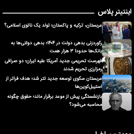
اینتیتر پلاس
عربستان، ترکیه و پاکستان؛ تولد یک ناتوی اسلامی؟
رکوردزنی بدهی دولت در ۱۴۰۴؛ بدهی دولتی‌ها به
بانک‌ها حدودا ۳ هزار همت
فهرست تحریمی جدید آمریکا علیه ایران؛ دو صرافی
رمزارزی تحریم شدند
عربستان سکوی توسعه جدید تتر شد؛ هدف فراتر از
استیبل‌کوین‌ها
بازنشستگی پیش از موعد برقرار ماند؛ حقوق چگونه
محاسبه می‌شود؟