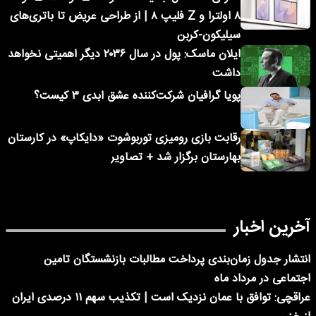
۸ اولترا و Z فلیپ ۸ | از طراحی عریض تا باتری‌های
سیلیکون-کربن
ایلان ماسک: پول در سال ۲۰۳۶ دیگر اهمیتی نخواهد
داشت
پویا گرافیان شرکت‌کننده عشق ابدی ۳ کیست؟
رقابت بازی رومیزی توربوشوت «دایکاپ» در کارستان
بهارستان برگزار شد + تصاویر
آخرین اخبار
انتشار جدول زمان‌بندی پرداخت مطالبات بازنشستگان تامین
اجتماعی در مرداد ماه
عراقچی: توافق با عمان نزدیک است | تکذیب سهم ۱۱ درصدی ایران