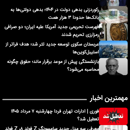
رکوردزنی بدهی دولت در ۱۴۰۴؛ بدهی دولتی‌ها به
بانک‌ها حدودا ۳ هزار همت
فهرست تحریمی جدید آمریکا علیه ایران؛ دو صرافی
رمزارزی تحریم شدند
عربستان سکوی توسعه جدید تتر شد؛ هدف فراتر از
استیبل‌کوین‌ها
بازنشستگی پیش از موعد برقرار ماند؛ حقوق چگونه
محاسبه می‌شود؟
مهمترین اخبار
فوری | ادارات تهران فردا چهارشنبه ۷ مرداد ۱۴۰۵
تعطیل شد؟
معرفی سه مدل جدید سامسونگ Z فولد ۸، Z فولد