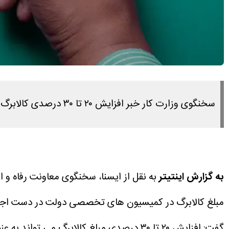
سخنگوی وزارت کار خبر افزایش ۲۰ تا ۳۰ درصدی کالابرگ را گمانه‌زنی دانست و گفت در میزان افزایش باید محدودیت‌های بودجه‌ای را در نظر بگیریم.
به گزارش اینتیتر
مبلغ کالابرگ در کمیسیون های تخصصی دولت در دست اجراست
گفت: افزایش ۲۰ تا ۳۰ درصدی مبلغ کالابرگ می تواند به عنوان یک پیشنهاد مطرح باشد ولی الزاما به این معنا نیست که حتما بایدکالابرگ ۲۰ تا ۳۰ درصد افزایش داده شود.