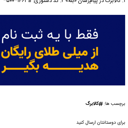
۱. کالابرگ در پیام‌رسان «بله»
۲. کد دستوری: #۱۴۶۳*۵۰۰*
برچسب ها:
کالابرگ
برای دوستانتان ارسال کنید