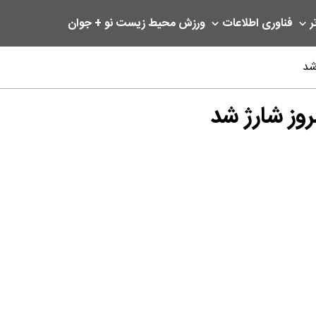
ر
فناوری اطلاعات
ورزش
محیط زیست
نو + جوان
 شد
مروز شارژ شد