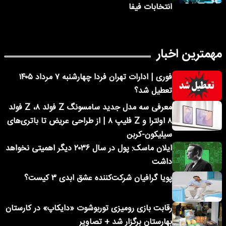
انتخابات فیفا
مهمترین اخبار
فوری | ادارات تهران فردا چهارشنبه ۷ مرداد ۱۴۰۵
تعطیل شد؟
معرفی سه مدل جدید سامسونگ Z فولد ۸، Z فولد
۸ اولترا و Z فلیپ ۸ | از طراحی عریض تا باتری‌های
سیلیکون-کربن
ایلان ماسک: پول در سال ۲۰۳۶ دیگر اهمیتی نخواهد
داشت
پویا گرافیان شرکت‌کننده عشق ابدی ۳ کیست؟
رقابت بازی رومیزی توربوشوت «دایکاپ» در کارستان
بهارستان برگزار شد + تصاویر