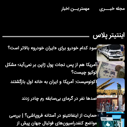
مجله خبـــری
مهمتریــن اخبار
اینتیتر پلاس
سود کدام خودرو برای «ایران خودرو» بالاتر است؟
آمریکا هم از پس نجات پول ژاپن بر نمی‌آید؛ مشکل
توکیو چیست؟
اکونومیست: آمریکا و ایران به خانه اول بازگشتند
صدها نفر در گرمای بی‌سابقه رم چادر زدند
حمایت از اینفانتینو در آستانه فروپاشی؟ | بررسی
مواضع کنفدراسیون‌های فوتبال جهان پیش از